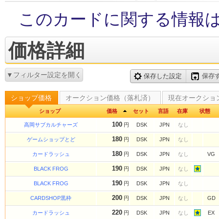
このカードに関する情報
価格詳細
▼フィルター設定を開く
保存した設定
保存
ショップ価格
オークション価格（落札済）
現在オークショ
ショップ
価格
セット
言語
在庫
状態
100
高岡サブカルチャーズ
円
DSK
JPN
なし
180
ゲームショップとど
円
DSK
JPN
なし
180
カードラッシュ
円
DSK
JPN
なし
VG
190
BLACK FROG
円
DSK
JPN
なし
190
BLACK FROG
円
DSK
JPN
なし
200
CARDSHOP黒枠
円
DSK
JPN
なし
GD
220
カードラッシュ
円
DSK
JPN
なし
EX