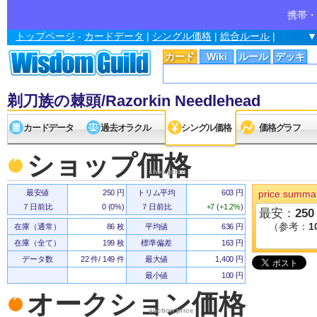
携帯・
トップページ
-
カードデータ
|
シングル価格
|
総合ルール
|
▼
カード
Wiki
ルール
デッキ
剃刀族の棘頭/Razorkin Needlehead
カードデータ
過去オラクル
シングル価格
価格グラフ
ショップ価格
shop price
最安値
250 円
トリム平均
603 円
price summa
７日前比
0
(
0%
)
７日前比
+7
(
+1.2%
)
最安：
250
（参考：
1
在庫（通常）
86 枚
平均値
636 円
在庫（全て）
199 枚
標準偏差
163 円
データ数
22 件/ 149 件
最大値
1,400 円
最小値
100 円
オークション価格
auction price