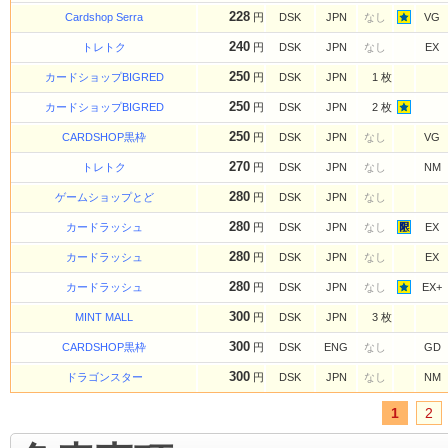
228
Cardshop Serra
円
DSK
JPN
なし
VG
240
トレトク
円
DSK
JPN
なし
EX
250
カードショップBIGRED
円
DSK
JPN
1 枚
250
カードショップBIGRED
円
DSK
JPN
2 枚
250
CARDSHOP黒枠
円
DSK
JPN
なし
VG
270
トレトク
円
DSK
JPN
なし
NM
280
ゲームショップとど
円
DSK
JPN
なし
280
カードラッシュ
円
DSK
JPN
なし
EX
280
カードラッシュ
円
DSK
JPN
なし
EX
280
カードラッシュ
円
DSK
JPN
なし
EX+
300
MINT MALL
円
DSK
JPN
3 枚
300
CARDSHOP黒枠
円
DSK
ENG
なし
GD
300
ドラゴンスター
円
DSK
JPN
なし
NM
1
2